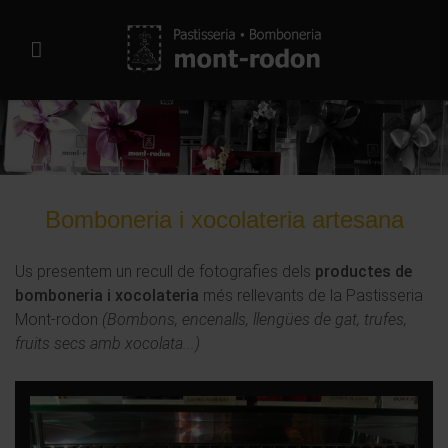
Bomboneria i xocolateria artesana
Us presentem un recull de fotografies dels
productes de
bomboneria i xocolateria
més rellevants de la Pastisseria
Mont-rodon
(Bombons, encenalls, llengües de gat, trufes,
fruits secs amb xocolata...)